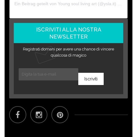
Ein Beitrag geteilt von Young soul living art (@ysla.it)
am
Nov 1
ISCRIVITI ALLA NOSTRA
NEWSLETTER
Registrati domani per avere una chance di vincere
qualcosa di magico
Iscriviti